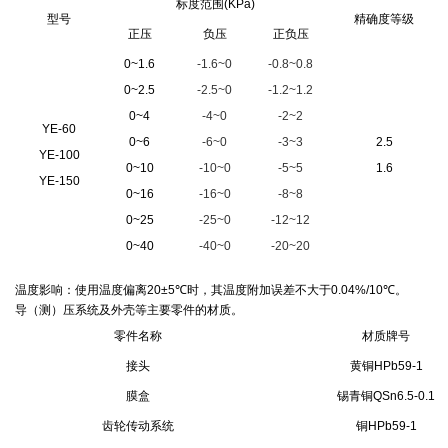
标度范围
(KPa)
型号
精确度等级
正压
负压
正负压
0~1.6
-1.6~0
-0.8~0.8
0~2.5
-2.5~0
-1.2~1.2
0~4
-4~0
-2~2
YE-60
0~6
-6~0
-3~3
2.5
YE-100
0~10
-10~0
-5~5
1.6
YE-150
0~16
-16~0
-8~8
0~25
-25~0
-12~12
0~40
-40~0
-20~20
温度影响：使用温度偏离
20±5
℃
时，其温度附加误差不大于
0.04%/10
℃
。
导（测）压系统及外壳等主要零件的材质。
零件名称
材质牌号
接头
黄铜
HPb59-1
膜盒
锡青铜
QSn6.5-0.1
齿轮传动系统
铜
HPb59-1