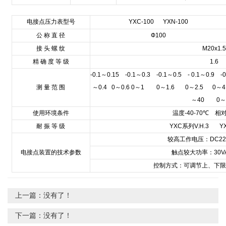
电接点压力表型号
YXC-100 YXN-100
公 称 直 径
Ф100
接 头 螺 纹
M20x1.5
精 确 度 等 级
1.6
-0.1
～
0.15 -0.1
～
0.3 -0.1
～
0.5 - 0.1
～
0.9 -0
测 量 范 围
～
0.4 0
～
0.6 0
～
1 0
～
1.6 0
～
2.5 0
～
～
40 0
使用环境条件
温度
-40-70
℃
相
耐 振 等 级
YXC
系列
V.H.3 Y
较高工作电压：
DC22
电接点装置的技术参数
触点较大功率：
30V
控制方式：可调节上、下
上一篇：没有了！
下一篇：没有了！