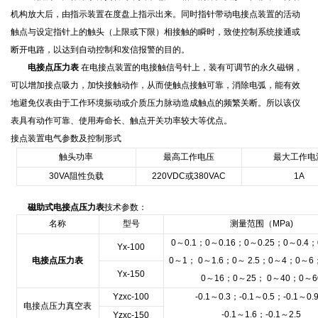
机构放大后，由指示装置在度盘上指示出来。同时指针带动电接点装置的活动
触点与设定指针上的触头（上限或下限）相接触的瞬时，致使控制系统接通或
断开电路，以达到自动控制和发信报警的目的。
电接点压力表
在电接点装置的电接触信号针上，装有可调节的永久磁钢，
可以增加接点吸力，加快接触动作，从而使触点接触可靠，消除电弧，能有效
地避免仪表由于工作环境振动或介质压力脉动造成触点的频繁关断。所以该仪
表具有动作可靠、使用寿命长、触点开关功率较大等优点。
接点装置电气参数及控制形式
触头功率
最高工作电压
最大工作电
30VA
阻性负载
220VDC
或
380VAC
1A
磁助式电接点压力表
技术
参数：
名称
型号
测量范围（
MPa)
0
～
0.1
；
0
～
0.16
；
0
～
0.25
；
0
～
0.4
；
Yx-100
电接点压力表
0
～
1
；
0
～
1.6
；
0
～
2.5
；
0
～
4
；
0
～
6
Yx-150
0
～
16
；
0
～
25
；
0
～
40
；
0
～
6
Yzxc-100
-0.1
～
0.3
；
-0.1
～
0.5
；
-0.1
～
0.
电接点压力真空表
-0.1
～
1.6
；
-0.1
～
2.5
Yzxc-150